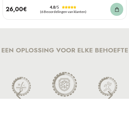
4.8
/5
26,00€
(6 Beoordelingen van klanten)
EEN OPLOSSING VOOR ELKE BEHOEFTE
Cheveux et
Energie &
Immuniteit
ongles
Vitaliteit