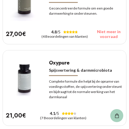
Geconcentreerde formule om een goede
darmwerking te ondersteunen.
Niet meer in
4.8
/5
27,00€
voorraad
(4 Beoordelingen van klanten)
Oxypure
Spijsvertering & darmmicrobiota
Complete formule die helpt bij de opname van
voedingsstoffen, de spijsvertering ondersteunt
en bijdraagt tot de normale werking van het
darmkanaal
4.1
/5
21,00€
(7 Beoordelingen van klanten)