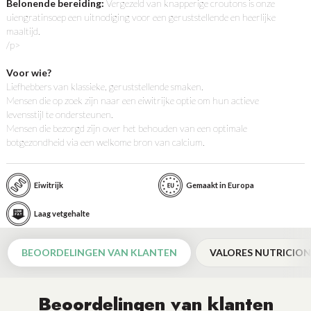
Belonende bereiding:
Vergezeld van knapperige croutons is onze
uiengratinsoep een uitnodiging voor een geruststellende en heerlijke
maaltijd.
/p>
Voor wie?
Liefhebbers van klassieke, geruststellende smaken.
Mensen die op zoek zijn naar een eiwitrijke optie om hun actieve
levensstijl te ondersteunen.
Mensen die bezorgd zijn over het behouden van een optimale
botgezondheid via een welkome bron van calcium.
Eiwitrijk
Gemaakt in Europa
Laag vetgehalte
BEOORDELINGEN VAN KLANTEN
VALORES NUTRICION
Beoordelingen van klanten