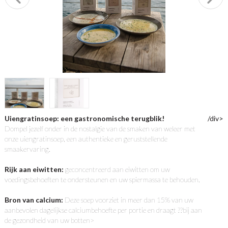
Uiengratinsoep: een gastronomische terugblik!
/div>
Dompel jezelf onder in de nostalgie van de smaken van weleer met
onze uiengratinsoep, een authentieke en geruststellende
smaakervaring.
Rijk aan eiwitten:
geconcentreerd aan eiwitten om uw
voedingsbehoeften te ondersteunen en uw spiermassa te behouden.
Bron van calcium:
Deze soep voorziet in meer dan 15% van uw
aanbevolen dagelijkse calciumbehoefte per portie en draagt ??bij aan
de gezondheid van uw botten>