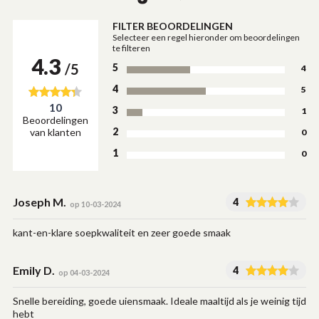
FILTER BEOORDELINGEN
Selecteer een regel hieronder om beoordelingen
te filteren
4.3
/5
5
4
4
5
10
3
1
Beoordelingen
2
van klanten
0
1
0
Joseph M.
4
op 10-03-2024
kant-en-klare soepkwaliteit en zeer goede smaak
Emily D.
4
op 04-03-2024
Snelle bereiding, goede uiensmaak. Ideale maaltijd als je weinig tijd
hebt