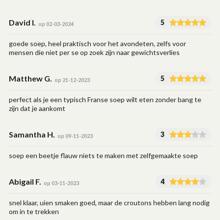
David I.
5
op 02-03-2024
goede soep, heel praktisch voor het avondeten, zelfs voor
mensen die niet per se op zoek zijn naar gewichtsverlies
Matthew G.
5
op 21-12-2023
perfect als je een typisch Franse soep wilt eten zonder bang te
zijn dat je aankomt
Samantha H.
3
op 09-11-2023
soep een beetje flauw niets te maken met zelfgemaakte soep
Abigail F.
4
op 03-11-2023
snel klaar, uien smaken goed, maar de croutons hebben lang nodig
om in te trekken