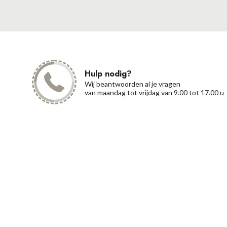
Hulp nodig?
Wij beantwoorden al je vragen
van maandag tot vrijdag van 9.00 tot 17.00 u
Cont
0
Abonneer je op onze nieuwsbrief
co
en volg onze nieuwtjes.