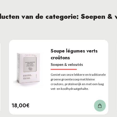
ucten van de categorie: Soepen & 
Soupe légumes verts
croûtons
Soepen & veloutés
Geniet van onze lekkere en traditionele
groene groentesoep met kleine
croutons, proteïnerijk en met een laag
vet- en koolhydraatgehalte.
18,00€