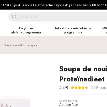
tot 14 augustus is de telefonische helpdesk geopend van 9.00 tot 14.
Oxyform
Intestinale microbiota
Wi
n
afslankprogramma
programma
Soupe de nouilles asiatiques
Soupe de nouil
Proteïnedieet
4.4
/5
(11 Beoord
ASSORTIMENT :
Actieve fase