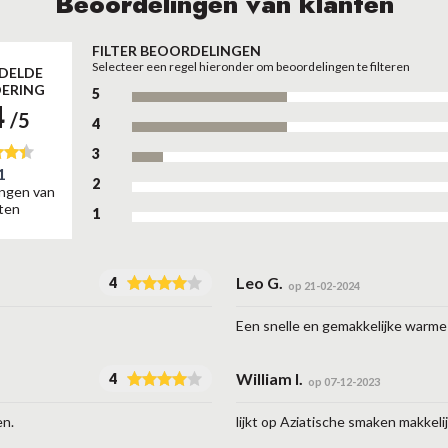
Beoordelingen van klanten
FILTER BEOORDELINGEN
Selecteer een regel hieronder om beoordelingen te filteren
DELDE
ERING
5
4
/5
4
3
1
2
ingen van
ten
1
Leo G.
4
op 21-02-2024
Een snelle en gemakkelijke warme
William I.
4
op 07-12-2023
en.
lijkt op Aziatische smaken makkeli