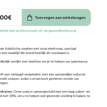
,00
€
Toevoegen aan winkelwagen
ikkeld met professionals uit de gezondheidszorg
 van Aziatische smaken met onze eiwitsoep, speciaal
een maaltijd die zowel heerlijk als voedzaam is.
rijkelijk verrijkt met eiwitten om je te helpen uw spiermassa
t een verlaagd vetgehalte, met een aanzienlijke reductie
onele soepen, zodat u ervan kunt genieten zonder uw
engen.
ydraten:
Onze soep is samengesteld met een laag suiker- en
d met 58%, om u te helpen een gezonde voeding in balans te