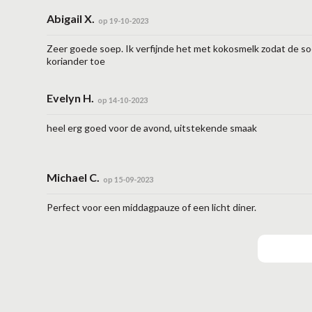
Abigail X.
op 19-10-2023
Zeer goede soep. Ik verfijnde het met kokosmelk zodat de s
koriander toe
Evelyn H.
op 14-10-2023
heel erg goed voor de avond, uitstekende smaak
Michael C.
op 15-09-2023
Perfect voor een middagpauze of een licht diner.