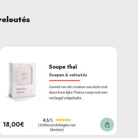
veloutés
Soupe thaï
Soepen & veloutés
Geniet van de smaken van Azië met
deze heerlijke Thaise soep met een
verlaagd vetgehalte.
4.5
/5
18,00€
(10 Beoordelingen van
klanten)