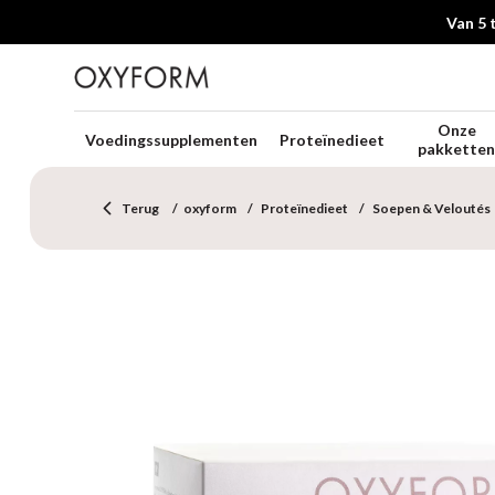
Van 5 
Onze
Voedingssupplementen
Proteïnedieet
pakkette
Terug
oxyform
Proteïnedieet
Soepen & Veloutés