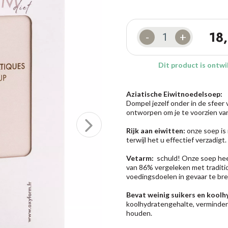
18
-
+
Dit product is ontw
Aziatische Eiwitnoedelsoep:
Dompel jezelf onder in de sfeer
ontworpen om je te voorzien van 
Rijk aan eiwitten:
onze soep is 
terwijl het u effectief verzadigt.
Vetarm:
schuld! Onze soep heef
van 86% vergeleken met traditi
voedingsdoelen in gevaar te br
Bevat weinig suikers en koolh
koolhydratengehalte, verminder
houden.