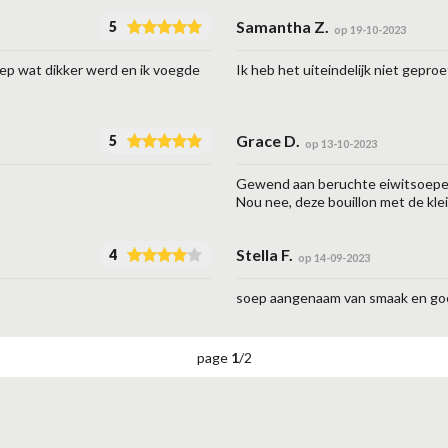
Samantha Z.
5
op 19-10-2023
oep wat dikker werd en ik voegde
Ik heb het uiteindelijk niet geproe
Grace D.
5
op 13-10-2023
Gewend aan beruchte eiwitsoepen
Nou nee, deze bouillon met de klei
Stella F.
4
op 14-09-2023
soep aangenaam van smaak en goe
page
1
/
2