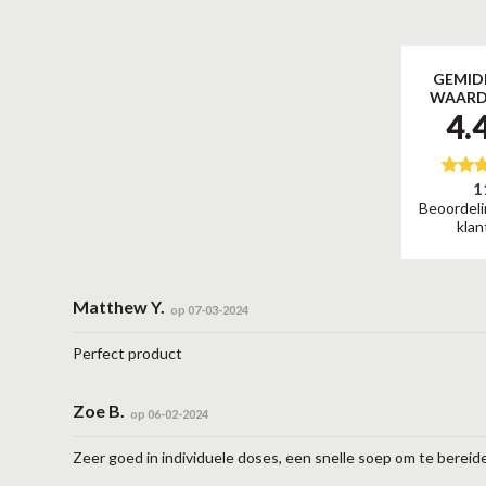
GEMID
WAARD
4.
1
Beoordel
klan
Matthew Y.
op 07-03-2024
Perfect product
Zoe B.
op 06-02-2024
Zeer goed in individuele doses, een snelle soep om te bereid