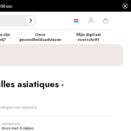
00 uur.
e zijn
Onze
Mijn digitaal
wij?
gezondheidsadviezen
voorschrift
les asiatiques -
elingen van klanten)
VERPAKKING :
doos met 6 zakjes