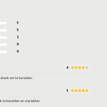
5
5
1
0
0
4
 drank om te bereiden
5
jk te bereiden en erg lekker