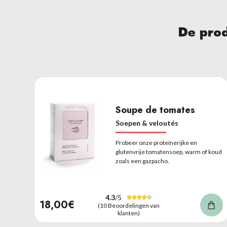
De prod
Soupe de tomates
Soepen & veloutés
Probeer onze proteïnerijke en
glutenvrije tomatensoep, warm of koud
zoals een gazpacho.
4.3
/5
18,00€
(10 Beoordelingen van
klanten)