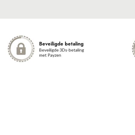
Beveiligde betaling
Beveiligde 3Ds-betaling
met Payzen
act
Categorieën
2/740.28.30
Verkoopvoorwaarden
Cookiebeleid
ntact@oxyform.be
Wettelijke informatie